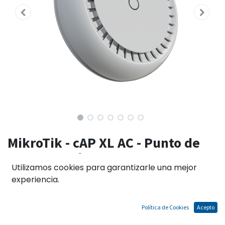
MikroTik - cAP XL AC - Punto de
acceso inalámbrico de doble
Utilizamos cookies para garantizarle una mejor
banda de 2,4/5 GHz
experiencia.
RBcAPGi-5acD2nD-XL
Política de Cookies
Acepto