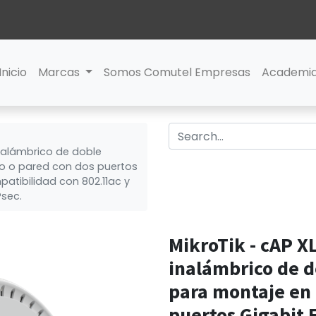
Inicio
Marcas
Somos Comutel Empresas
Academi
inalámbrico de doble
o o pared con dos puertos
patibilidad con 802.11ac y
Psec.
MikroTik - cAP X
inalámbrico de d
para montaje en 
puertos Gigabit 