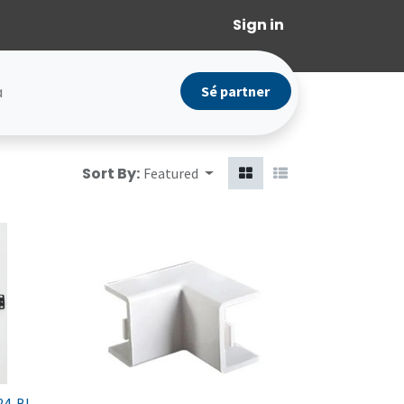
Sign in
a
Sé partner
Sort By:
Featured
-24-BL