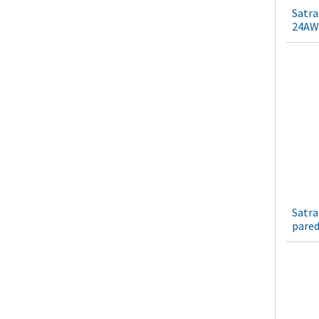
Satra
24AWG
Satra
pare