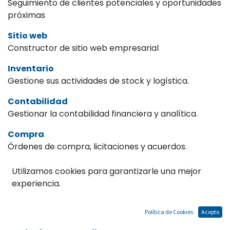
Seguimiento de clientes potenciales y oportunidades
próximas
Sitio web
Constructor de sitio web empresarial
Inventario
Gestione sus actividades de stock y logística.
Contabilidad
Gestionar la contabilidad financiera y analítica.
Compra
Órdenes de compra, licitaciones y acuerdos.
Comercio electrónico
Utilizamos cookies para garantizarle una mejor
Venda sus productos online
experiencia.
Fabricación
Fabricar Órdenes & Listas de Materiales
Política de Cookies
Acepto