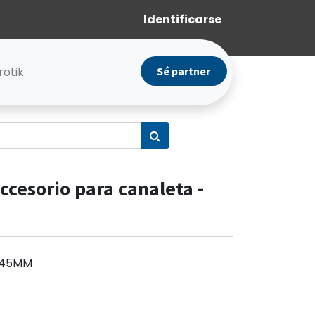
Identificarse
rotik
Sé partner
Accesorio para canaleta -
45MM