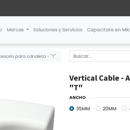
io
Marcas
Soluciones y Servicios
Capacítate en Mik
cesorio para canaleta - "T"
Vertical Cable - 
"T"
ANCHO
35MM
20MM