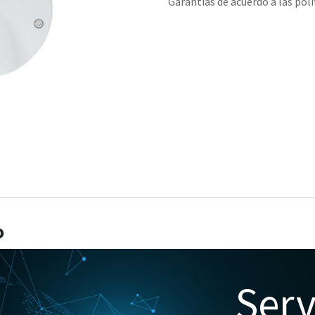
Garantías de acuerdo a las polí
o
Serv