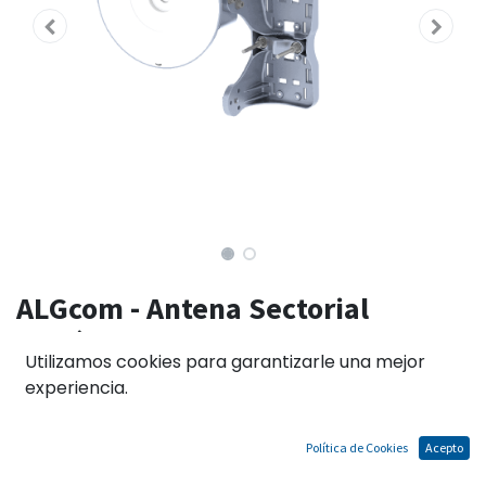
ALGcom - Antena Sectorial
Simétrica de 60°, 4.9-6.426GHz,
Utilizamos cookies para garantizarle una mejor
13.6 dBi de ganancia
experiencia.
SH-5800-13-60-DP
Política de Cookies
Acepto