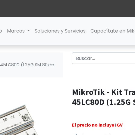
io
Marcas
Soluciones y Servicios
Capacítate en Mik
 S-45LC80D (1.25G SM 80km
MikroTik - Kit Tr
45LC80D (1.25G
El precio no incluye IGV