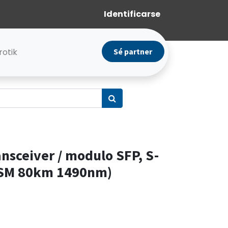
Identificarse
rotik
Sé partner
ansceiver / modulo SFP, S-
 SM 80km 1490nm)