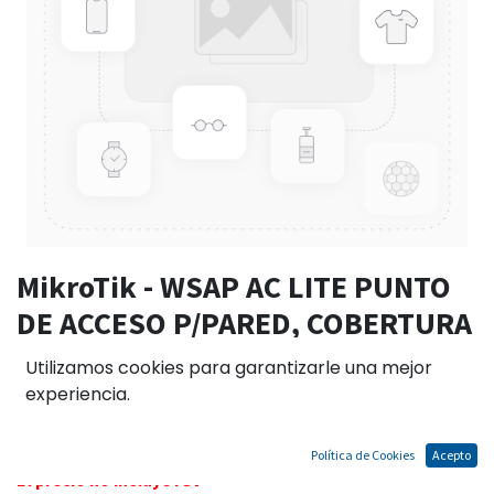
MikroTik - WSAP AC LITE PUNTO
DE ACCESO P/PARED, COBERTURA
WIFI SIMULTÁNEA EN 2.4 Y 5GHZ
Utilizamos cookies para garantizarle una mejor
B/G/N/AC
experiencia.
Política de Cookies
Acepto
El precio no incluye IGV