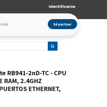
Identificarse
rotik
Sé partner
ite RB941-2nD-TC - CPU
E RAM, 2.4GHZ
 PUERTOS ETHERNET,