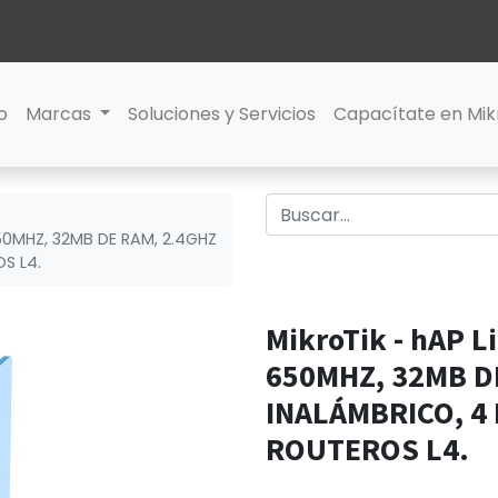
io
Marcas
Soluciones y Servicios
Capacítate en Mik
650MHZ, 32MB DE RAM, 2.4GHZ
S L4.
MikroTik - hAP L
650MHZ, 32MB D
INALÁMBRICO, 4
ROUTEROS L4.