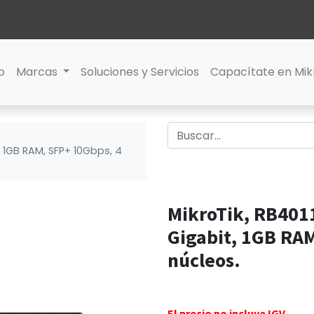
io
Marcas
Soluciones y Servicios
Capacítate en Mik
, 1GB RAM, SFP+ 10Gbps, 4
MikroTik, RB401
Gigabit, 1GB RAM
núcleos.
El precio no incluye IGV