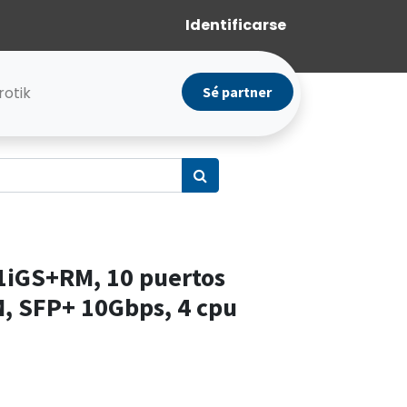
Identificarse
rotik
Sé partner
1iGS+RM, 10 puertos
, SFP+ 10Gbps, 4 cpu