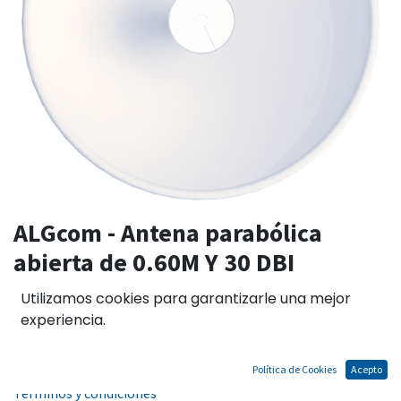
ALGcom - Antena parabólica
abierta de 0.60M Y 30 DBI
PA-6100-30-06-DP
Utilizamos cookies para garantizarle una mejor
experiencia.
El precio no incluye IGV
Política de Cookies
Acepto
Términos y condiciones