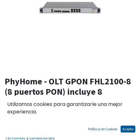
PhyHome - OLT GPON FHL2100-8
(8 puertos PON) incluye 8
modulos C+ FHM3920D 20KM
Utilizamos cookies para garantizarle una mejor
experiencia.
El precio no incluye IGV
Política de Cookies
Acepto
Términos y condiciones