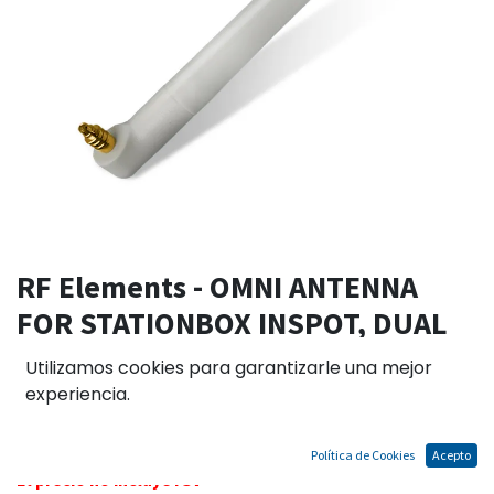
RF Elements - OMNI ANTENNA
FOR STATIONBOX INSPOT, DUAL
BAND 2.4/5GHZ 3DBI, INDOOR
Utilizamos cookies para garantizarle una mejor
MMCX
experiencia.
Política de Cookies
Acepto
El precio no incluye IGV