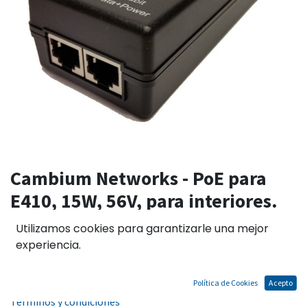
Cambium Networks - PoE para
E410, 15W, 56V, para interiores.
Incluye cable de poder.
Utilizamos cookies para garantizarle una mejor
experiencia.
El precio no incluye IGV
Política de Cookies
Acepto
Términos y condiciones