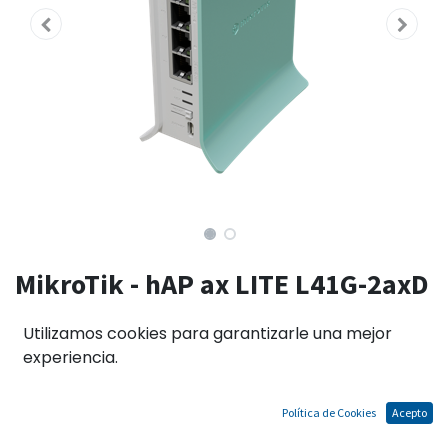
MikroTik - hAP ax LITE L41G-2axD
router wifi 6, 2,4 GHz, RAM
Utilizamos cookies para garantizarle una mejor
256MB, dóble núcleo, 4 Puerto
experiencia.
GB, 4.3 Dbi
Política de Cookies
Acepto