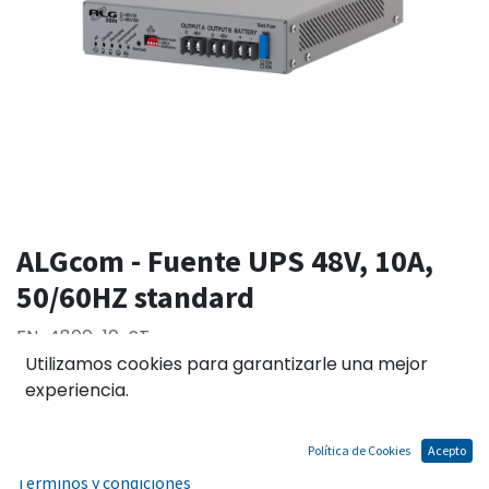
ALGcom - Fuente UPS 48V, 10A,
50/60HZ standard
FN-4800-10-ST
Utilizamos cookies para garantizarle una mejor
experiencia.
Solo 4 Unidades disponibles.
El precio no incluye IGV
Política de Cookies
Acepto
Términos y condiciones