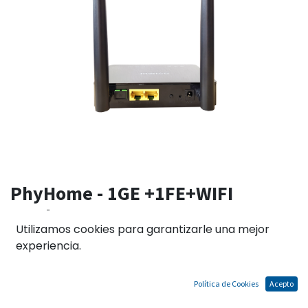
PhyHome - 1GE +1FE+WIFI
Producto: ONU XPON
Utilizamos cookies para garantizarle una mejor
(GPON/EPON) Procesadro: ZTE 2
experiencia.
Antenas 5dBi 1xSC/UPC or
1xSC/APC
Política de Cookies
Acepto