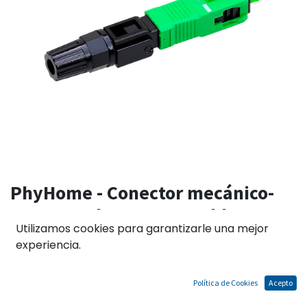
PhyHome - Conector mecánico-
Conector de 8mm-Armable-Se
Utilizamos cookies para garantizarle una mejor
puede reusar de preferencia 5
experiencia.
veces-Conector ti SC/APC
Política de Cookies
Acepto