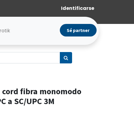
Identificarse
rotik
Sé partner
 cord fibra monomodo
PC a SC/UPC 3M