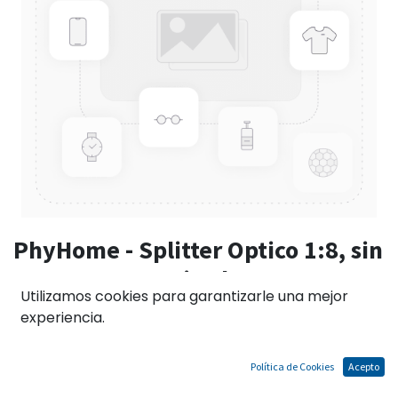
PhyHome - Splitter Optico 1:8, sin
conector,Longuitud 1.5 metros,
Utilizamos cookies para garantizarle una mejor
Diametro: 0.9mm uso en cajas
experiencia.
NAT para fusión
Política de Cookies
Acepto