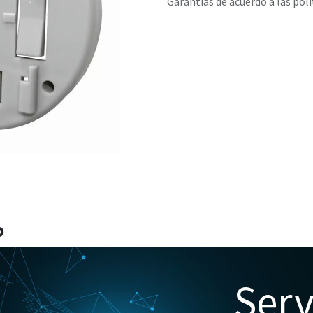
Garantías de acuerdo a las polí
o
Serv