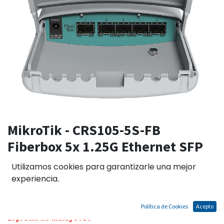
MikroTik - CRS105-5S-FB
Fiberbox 5x 1.25G Ethernet SFP
cage (Mini-GBIC); DDMI RouterOS,
Utilizamos cookies para garantizarle una mejor
128 MB
experiencia.
Política de Cookies
Acepto
El precio no incluye IGV