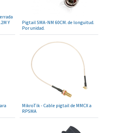
errada
.2M Y
Pigtail SMA-NM 60CM. de longuitud.
Por unidad.
ara
MikroTik - Cable pigtail de MMCX a
RPSMA