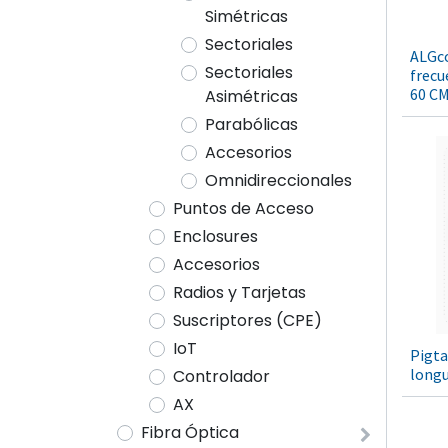
Simétricas
Sectoriales
ALGco
Sectoriales
frecu
60 CM
Asimétricas
Parabólicas
Accesorios
Omnidireccionales
Puntos de Acceso
Enclosures
Accesorios
Radios y Tarjetas
Suscriptores (CPE)
IoT
Pigt
longu
Controlador
AX
Fibra Óptica