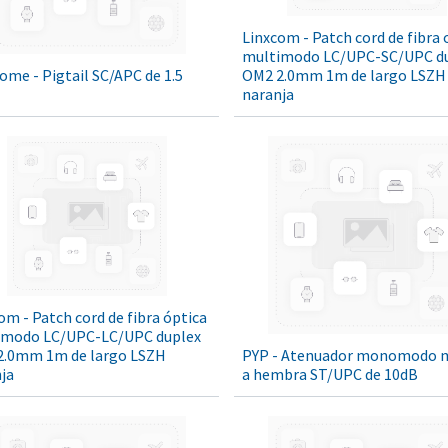
Linxcom - Patch cord de fibra 
multimodo LC/UPC-SC/UPC d
me - Pigtail SC/APC de 1.5
OM2 2.0mm 1m de largo LSZH
naranja
om - Patch cord de fibra óptica
imodo LC/UPC-LC/UPC duplex
2.0mm 1m de largo LSZH
PYP - Atenuador monomodo 
ja
a hembra ST/UPC de 10dB