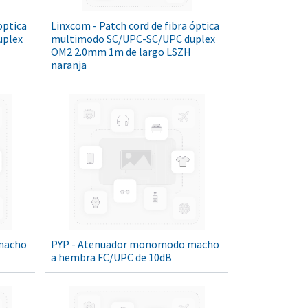
optica
Linxcom - Patch cord de fibra óptica
uplex
multimodo SC/UPC-SC/UPC duplex
OM2 2.0mm 1m de largo LSZH
naranja
macho
PYP - Atenuador monomodo macho
a hembra FC/UPC de 10dB