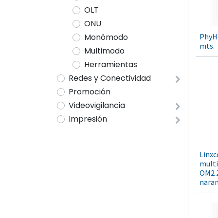
OLT
ONU
PhyHo
Monómodo
mts.
Multimodo
Herramientas
Redes y Conectividad
Promoción
Videovigilancia
Impresión
Linxc
mult
OM2 
naran