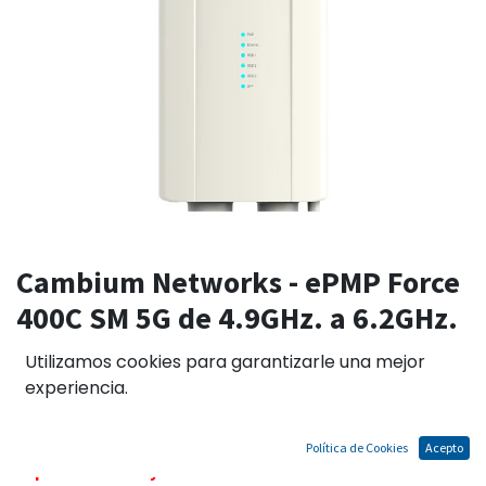
Cambium Networks - ePMP Force
400C SM 5G de 4.9GHz. a 6.2GHz.
802.11AX (ROW) (US cord)
Utilizamos cookies para garantizarle una mejor
experiencia.
C050940C121A
Política de Cookies
Acepto
El precio no incluye IGV