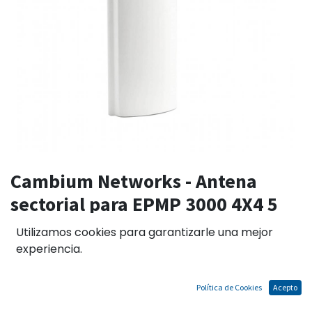
Cambium Networks - Antena
sectorial para EPMP 3000 4X4 5
GHZ y 90 grados de apertura, 17
Utilizamos cookies para garantizarle una mejor
dBi
experiencia.
C050910D301A
Política de Cookies
Acepto