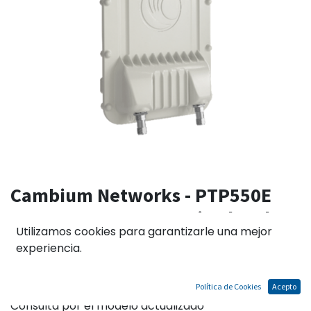
Cambium Networks - PTP550E
4.9-6.2GHz Connectorized End
Utilizamos cookies para garantizarle una mejor
with AC Power Supply, Mounting
experiencia.
Bracket and US Line Cord (RoW)
Política de Cookies
Acepto
Consulta por el modelo actualizado