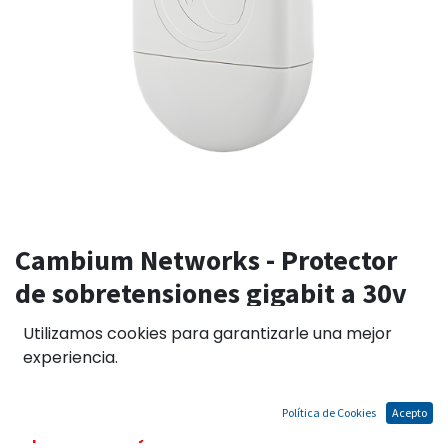
Cambium Networks - Protector
de sobretensiones gigabit a 30v
para PMP450 y PMP450b
Utilizamos cookies para garantizarle una mejor
experiencia.
Una unidad por cada radio.
Política de Cookies
Acepto
El precio no incluye IGV