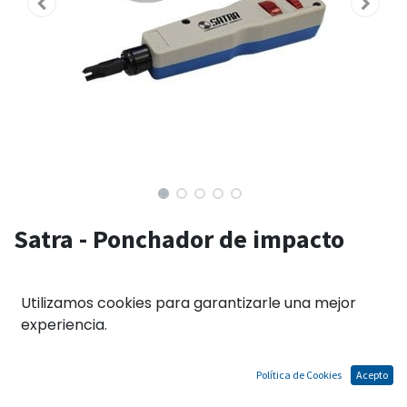
Satra - Ponchador de impacto
Sin existencias.
Utilizamos cookies para garantizarle una mejor
experiencia.
El precio no incluye IGV
Términos y condiciones
Política de Cookies
Acepto
Garantías de acuerdo a las políticas del fabricante.