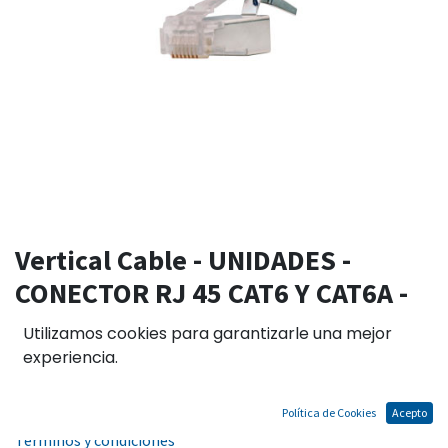
Vertical Cable - UNIDADES -
CONECTOR RJ 45 CAT6 Y CAT6A -
PARA CABLES APANTALLADOS
Utilizamos cookies para garantizarle una mejor
experiencia.
El precio no incluye IGV
Política de Cookies
Acepto
Términos y condiciones