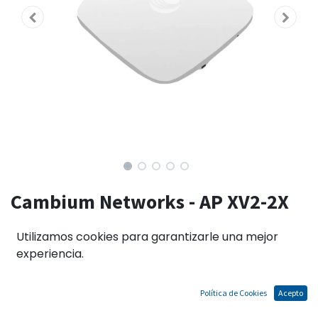
Cambium Networks - AP XV2-2X
Dual Radio Interior Wifi 6,
Utilizamos cookies para garantizarle una mejor
2.5GBE, ROW
experiencia.
Política de Cookies
Acepto
El precio no incluye IGV