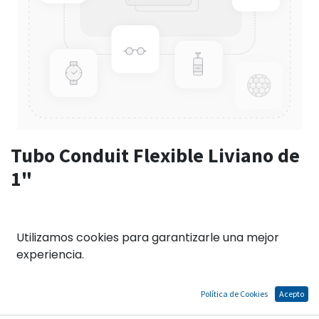
Tubo Conduit Flexible Liviano de
1"
El precio no incluye IGV
Utilizamos cookies para garantizarle una mejor
experiencia.
Términos y condiciones
Garantías de acuerdo a las políticas del fabricante.
Política de Cookies
Acepto