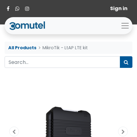
Sign in
All Products
MikroTik - LtAP LTE kit