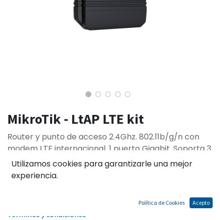
MikroTik - LtAP LTE kit
Router y punto de acceso 2.4Ghz. 802.11b/g/n con
modem LTE internacional. 1 puerto Gigabit. Soporta 3
SIMS, GPS y puerto serial.
Utilizamos cookies para garantizarle una mejor
experiencia.
El precio no incluye IGV
Política de Cookies
Acepto
Términos y condiciones