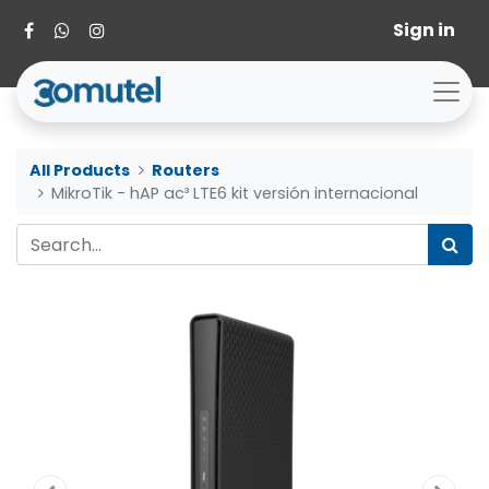
Sign in
All Products
Routers
MikroTik - hAP ac³ LTE6 kit versión internacional