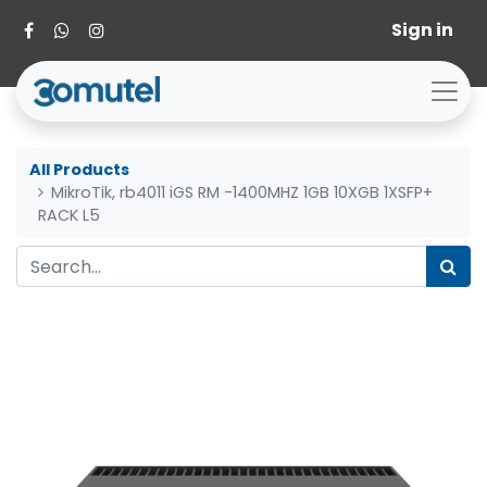
Sign in
All Products
MikroTik, rb4011 iGS RM -1400MHZ 1GB 10XGB 1XSFP+
RACK L5