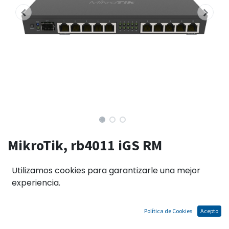
MikroTik, rb4011 iGS RM
-1400MHZ 1GB 10XGB 1XSFP+
Utilizamos cookies para garantizarle una mejor
RACK L5
experiencia.
Política de Cookies
Acepto
El precio no incluye IGV