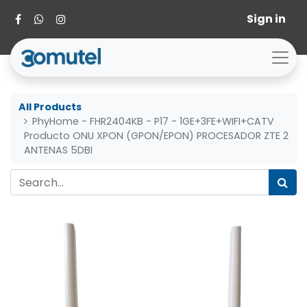
Sign in
All Products
PhyHome - FHR2404KB - P17 - 1GE+3FE+WIFI+CATV
Producto ONU XPON (GPON/EPON) PROCESADOR ZTE 2
ANTENAS 5DBI