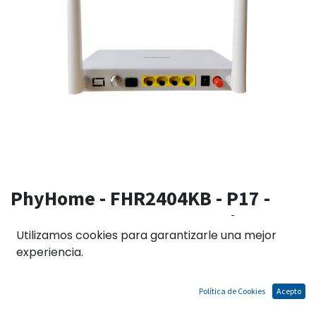
PhyHome - FHR2404KB - P17 -
1GE+3FE+WIFI+CATV Producto
Utilizamos cookies para garantizarle una mejor
ONU XPON (GPON/EPON)
experiencia.
PROCESADOR ZTE 2 ANTENAS
5DBI
Política de Cookies
Acepto