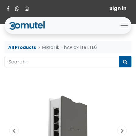
Sign in
All Products
MikroTik - hAP ax lite LTE6