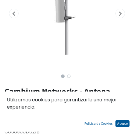
Cambium Networks - Antena
sectorial para ePMP 2000 5GHz
Utilizamos cookies para garantizarle una mejor
experiencia.
90/120 grados de apertura y
18dBi de ganancia.
Política de Cookies
Acepto
C050900D021B