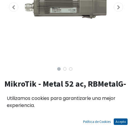
MikroTik - Metal 52 ac, RBMetalG-
52SHPacn, 2.4/5GHz, 64MB RAM,
Utilizamos cookies para garantizarle una mejor
1 Giga, max 31dBm, PoE, L4
experiencia.
Política de Cookies
Acepto
El precio no incluye IGV