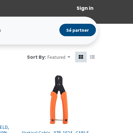
Sign in
a
Sé partner
Sort By:
Featured
IELD,
 60%
Vertical Cable - 078-1024 - CABLE