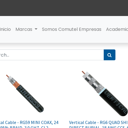
Inicio
Marcas
Somos Comutel Empresas
Academi
cal Cable - RG59 MINI COAX, 24
Vertical Cable - RG6 QUAD SH
95% BRAID, 3.0 GHZ, CL2
DIRECT BURIAL, 18 AWG CCS,