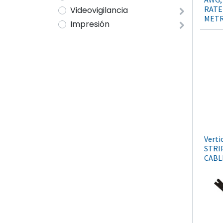
RATED
Videovigilancia
MET
Impresión
Verti
STRI
CABL