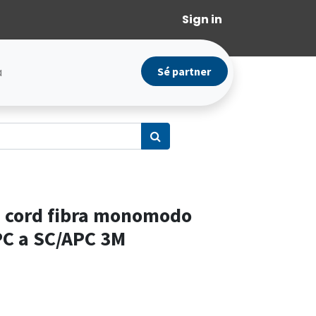
Sign in
a
Sé partner
 cord fibra monomodo
PC a SC/APC 3M