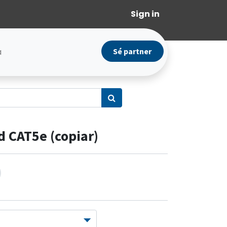
Sign in
a
Sé partner
d CAT5e (copiar)