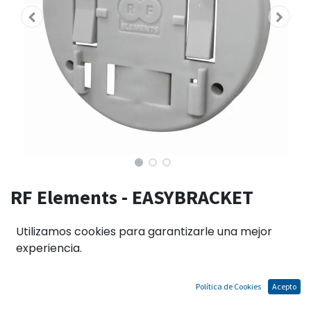
RF Elements - EASYBRACKET
UNIVERSAL PARA PARED
Utilizamos cookies para garantizarle una mejor
MIKROBASE
experiencia.
Política de Cookies
Acepto
El precio no incluye IGV